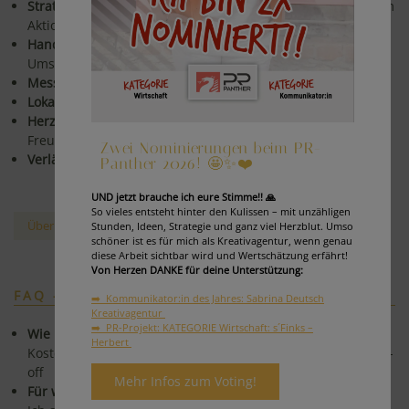
Strategisch & kreativ:
Konzepte mit rotem Faden statt losem
Aktionismus.
Hands-on & pragmatisch:
Klare Empfehlungen, schnelle
Umsetzung.
Messbar:
Fokus auf Ergebnisse und Optimierungen.
Lokal in Graz - vernetzt in ganz Österreich.
Herzlich & nahbar:
Zusammenarbeit auf Augenhöhe, mit
Freude & Begeisterung.
Zwei Nominierungen beim PR-
Verlässlich & engagiert:
Mit Herzblut und Verantwortung
Panther 2026! 🤩✨❤️
UND jetzt brauche ich eure Stimme!! 🙏
So vieles entsteht hinter den Kulissen – mit unzähligen
Über mich & meine Reise
Stunden, Ideen, Strategie und ganz viel Herzblut. Umso
schöner ist es für mich als Kreativagentur, wenn genau
diese Arbeit sichtbar wird und Wertschätzung erfährt!
Von Herzen DANKE für deine Unterstützung:
FAQ - HÄUFIGE FRAGEN
➡️ Kommunikator:in des Jahres: Sabrina Deutsch
Kreativagentur
➡️ PR-Projekt: KATEGORIE Wirtschaft: s´Finks –
Wie läuft ein Projektstart ab?
Herbert
Kostenloses Erstgespräch → Zielklärung → Angebot → Kick-
off
Mehr Infos zum Voting!
Für wen arbeitest du?