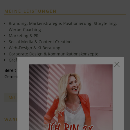
MEINE LEISTUNGEN
Branding, Markenstrategie, Positionierung, Storytelling,
Werbe-Coaching
Marketing & PR
Social Media & Content Creation
Web-Design & KI Beratung
Corporate Design & Kommunikationskonzepte
Grafik Design & Drucksorten
Bereit für mehr Sichtbarkeit?
Gemeinsam bringen wir deine Marke zum Strahlen.
Mehr über meine Leistungen
WARUM MIT MIR?