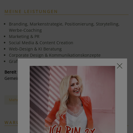
MEINE LEISTUNGEN
Branding, Markenstrategie, Positionierung, Storytelling,
Werbe-Coaching
Marketing & PR
Social Media & Content Creation
Web-Design & KI Beratung
Corporate Design & Kommunikationskonzepte
Grafik Design & Drucksorten
Bereit für mehr Sichtbarkeit?
Gemeinsam bringen wir deine Marke zum Strahlen.
Mehr über meine Leistungen
WARUM MIT MIR?