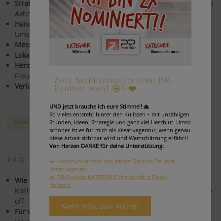
Strategisch & kreativ:
Konzepte mit rotem Faden statt losem
Aktionismus.
Hands-on & pragmatisch:
Klare Empfehlungen, schnelle
Umsetzung.
Messbar:
Fokus auf Ergebnisse und Optimierungen.
Lokal in Graz - vernetzt in ganz Österreich.
Herzlich & nahbar:
Zusammenarbeit auf Augenhöhe, mit
Freude & Begeisterung.
Zwei Nominierungen beim PR-
Verlässlich & engagiert:
Mit Herzblut und Verantwortung
Panther 2026! 🤩✨❤️
UND jetzt brauche ich eure Stimme!! 🙏
So vieles entsteht hinter den Kulissen – mit unzähligen
Über mich & meine Reise
Stunden, Ideen, Strategie und ganz viel Herzblut. Umso
schöner ist es für mich als Kreativagentur, wenn genau
diese Arbeit sichtbar wird und Wertschätzung erfährt!
Von Herzen DANKE für deine Unterstützung:
FAQ - HÄUFIGE FRAGEN
➡️ Kommunikator:in des Jahres: Sabrina Deutsch
Kreativagentur
➡️ PR-Projekt: KATEGORIE Wirtschaft: s´Finks –
Wie läuft ein Projektstart ab?
Herbert
Kostenloses Erstgespräch → Zielklärung → Angebot → Kick-
off
Mehr Infos zum Voting!
Für wen arbeitest du?