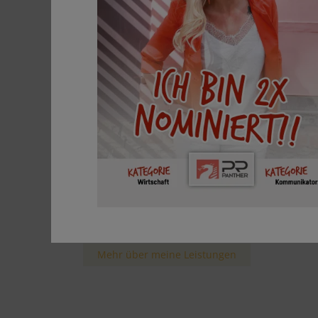
Branding, Markenstrategie, Positionierun
Storytelling, Werbe-Coaching
Marketing & PR
Social Media & Content Creation
Web-Design & KI Beratung
Corporate Design &
Kommunikationskonzepte
Grafik Design & Drucksorten
Bereit für mehr Sichtbarkeit?
Gemeinsam bringen wir deine Marke zum
Strahlen.
Mehr über meine Leistungen