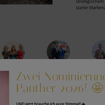
strategischem
starke Markena
Zwei Nominierun
Panther 2026! 
WARUM MIT MIR?
FA
UND jetzt brauche ich eure Stimme!! 🙏