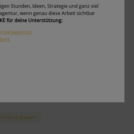
ligen Stunden, Ideen, Strategie und ganz viel
ie läuft ein Projektstart ab?
vagentur, wenn genau diese Arbeit sichtbar
ostenloses Erstgespräch → Zielklärung →
E für deine Unterstützung:
ngebot → Kick-off
ür wen arbeitest du?
Kreativagentur
ch arbeite für Ein-Personen-Unternehmen
rbert
EPU), kleine und mittlere Unternehmen
KMU), Start-ups und Vereine
annst du auch kurzfristig unterstützen?
a, wenn mein Terminkalender es zulässt bin
ch gern spontan und flexibel.
rbeitest du nur in Graz?
ein, auch remote in ganz Österreich –
nline & flexibel.
Kunden & Projekte