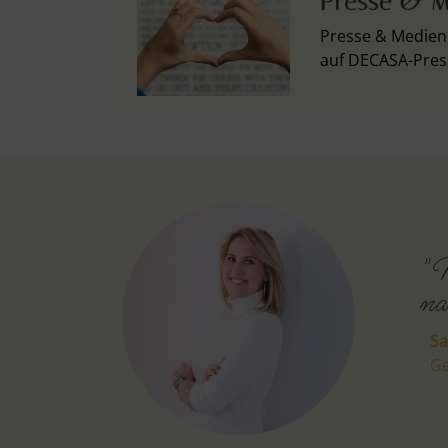
Presse & M
Presse & Medien 
auf DECASA-Pres
"M
na
Sa
Ge