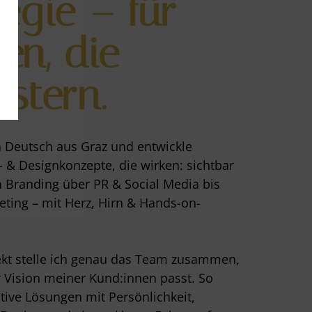
tegie – für
en, die
istern.
a Deutsch aus Graz und entwickle
- & Designkonzepte, die wirken: sichtbar
 Branding über PR & Social Media bis
ting – mit Herz, Hirn & Hands-on-
ekt stelle ich genau das Team zusammen,
r Vision meiner Kund:innen passt. So
tive Lösungen mit Persönlichkeit,