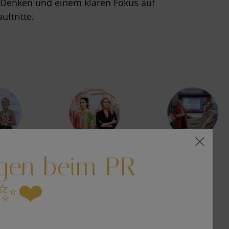
 Denken und einem klaren Fokus auf
uftritte.
gen beim PR-
✨❤️
Q - HÄUFIGE FRAGEN