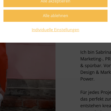
Stra
Mark
bege
Individuelle Einstellungen
Ich bin Sabrin
Marketing-, PR
& spürbar. Von
Design & Marke
Power.
Für jedes Proj
das perfekt zu
entstehen krea