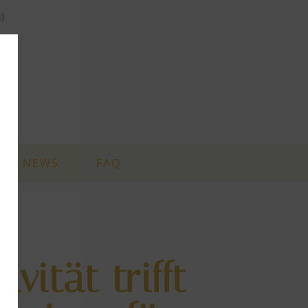
i)
NEWS
FAQ
ivität trifft