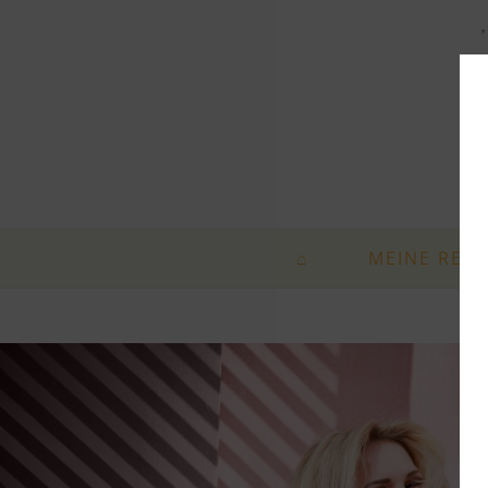
„
⌂
MEINE REIS