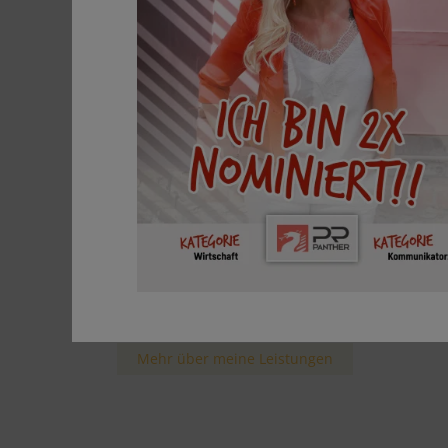
Branding, Markenstrategie, Positionierun
Storytelling, Werbe-Coaching
Marketing & PR
Social Media & Content Creation
Web-Design & KI Beratung
Corporate Design &
Kommunikationskonzepte
Grafik Design & Drucksorten
Bereit für mehr Sichtbarkeit?
Gemeinsam bringen wir deine Marke zum
Strahlen.
Mehr über meine Leistungen