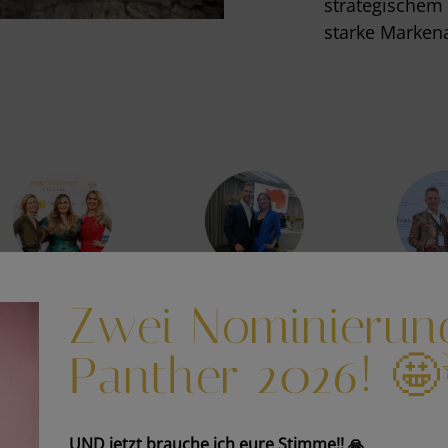
strategischem
starke Markena
Zwei Nominierun
Panther 2026! 
WARUM MIT MIR?
FA
UND jetzt brauche ich eure Stimme!! 🙏