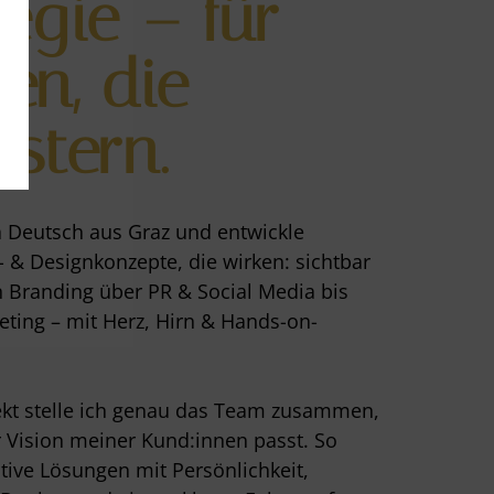
tegie – für
en, die
istern.
a Deutsch aus Graz und entwickle
- & Designkonzepte, die wirken: sichtbar
 Branding über PR & Social Media bis
ting – mit Herz, Hirn & Hands-on-
ekt stelle ich genau das Team zusammen,
r Vision meiner Kund:innen passt. So
tive Lösungen mit Persönlichkeit,