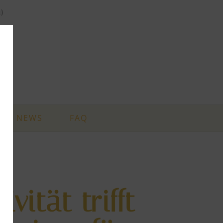
i)
NEWS
FAQ
ivität trifft