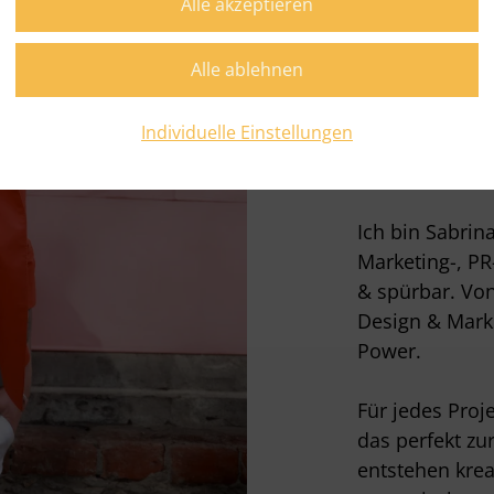
Stra
Mark
bege
Individuelle Einstellungen
Ich bin Sabrin
Marketing-, PR
& spürbar. Von
Design & Marke
Power.
Für jedes Proj
das perfekt zu
entstehen krea