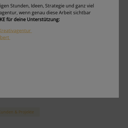
ligen Stunden, Ideen, Strategie und ganz viel
ie läuft ein Projektstart ab?
vagentur, wenn genau diese Arbeit sichtbar
ostenloses Erstgespräch → Zielklärung →
E für deine Unterstützung:
ngebot → Kick-off
ür wen arbeitest du?
Kreativagentur
ch arbeite für Ein-Personen-Unternehmen
rbert
EPU), kleine und mittlere Unternehmen
KMU), Start-ups und Vereine
annst du auch kurzfristig unterstützen?
a, wenn mein Terminkalender es zulässt bin
ch gern spontan und flexibel.
rbeitest du nur in Graz?
ein, auch remote in ganz Österreich –
nline & flexibel.
Kunden & Projekte