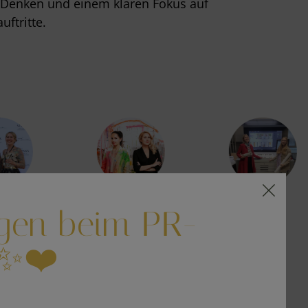
 Denken und einem klaren Fokus auf
uftritte.
gen beim PR-
✨❤️
Q - HÄUFIGE FRAGEN