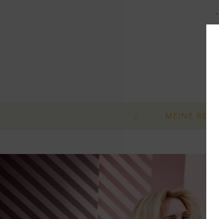
„
⌂
MEINE REIS