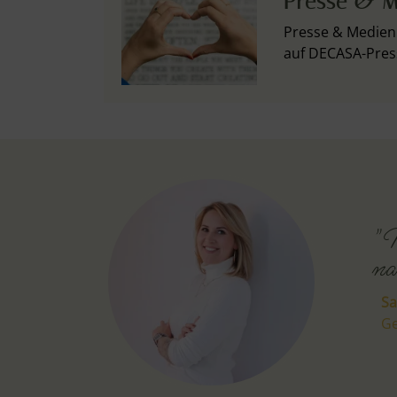
Presse & M
Presse & Medien 
auf DECASA-Pres
"M
na
Sa
Ge