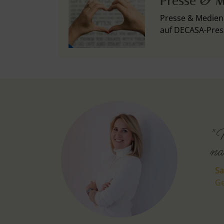
Presse & M
Presse & Medien 
auf DECASA-Pres
"M
na
Sa
Ge