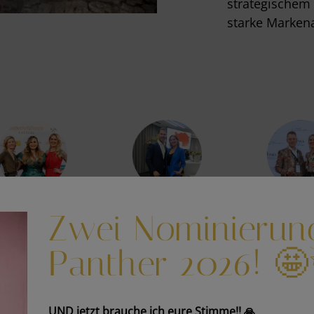
strategischem
starke Markena
Zwei Nominierun
Panther 2026! 
WARUM MIT MIR?
FA
UND jetzt brauche ich eure Stimme!! 🙏