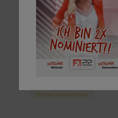
Branding, Markenstrategie, Positionierun
Storytelling, Werbe-Coaching
Marketing & PR
Social Media & Content Creation
Web-Design & KI Beratung
Corporate Design &
Kommunikationskonzepte
Grafik Design & Drucksorten
Bereit für mehr Sichtbarkeit?
Gemeinsam bringen wir deine Marke zum
Strahlen.
Mehr über meine Leistungen