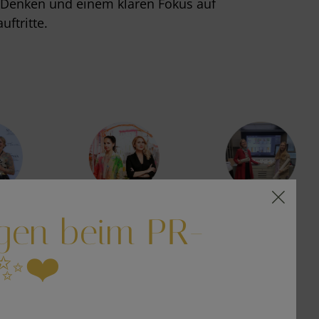
 Denken und einem klaren Fokus auf
uftritte.
gen beim PR-
✨❤️
Q - HÄUFIGE FRAGEN