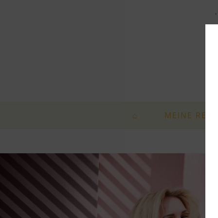
„
⌂
MEINE REIS