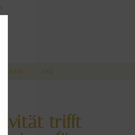
i)
NEWS
FAQ
ivität trifft