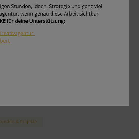
ligen Stunden, Ideen, Strategie und ganz viel
ie läuft ein Projektstart ab?
vagentur, wenn genau diese Arbeit sichtbar
ostenloses Erstgespräch → Zielklärung →
E für deine Unterstützung:
ngebot → Kick-off
ür wen arbeitest du?
Kreativagentur
ch arbeite für Ein-Personen-Unternehmen
rbert
EPU), kleine und mittlere Unternehmen
KMU), Start-ups und Vereine
annst du auch kurzfristig unterstützen?
a, wenn mein Terminkalender es zulässt bin
ch gern spontan und flexibel.
rbeitest du nur in Graz?
ein, auch remote in ganz Österreich –
nline & flexibel.
Kunden & Projekte