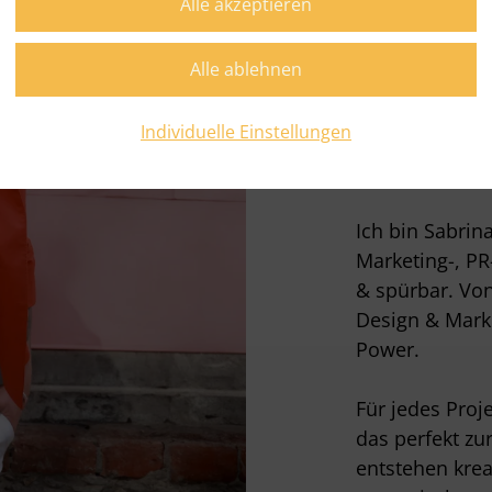
Stra
Mark
bege
Individuelle Einstellungen
Ich bin Sabrin
Marketing-, PR
& spürbar. Von
Design & Marke
Power.
Für jedes Proj
das perfekt zu
entstehen krea