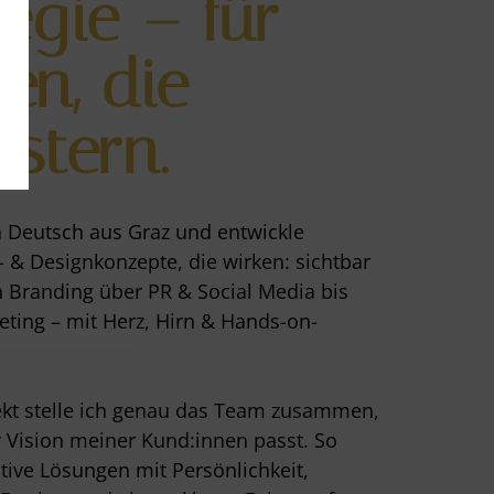
tegie – für
en, die
istern.
a Deutsch aus Graz und entwickle
- & Designkonzepte, die wirken: sichtbar
 Branding über PR & Social Media bis
ting – mit Herz, Hirn & Hands-on-
ekt stelle ich genau das Team zusammen,
r Vision meiner Kund:innen passt. So
tive Lösungen mit Persönlichkeit,