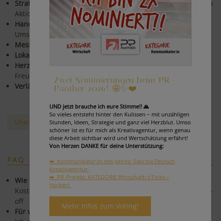
Strategisch & kreativ:
Konzepte mit rotem Faden statt losem
Aktionismus.
Hands-on & pragmatisch:
Klare Empfehlungen, schnelle
Umsetzung.
Messbar:
Fokus auf Ergebnisse und Optimierungen.
Lokal in Graz - vernetzt in ganz Österreich.
Herzlich & nahbar:
Zusammenarbeit auf Augenhöhe, mit
Freude & Begeisterung.
Zwei Nominierungen beim PR-
Verlässlich & engagiert:
Mit Herzblut und Verantwortung
Panther 2026! 🤩✨❤️
UND jetzt brauche ich eure Stimme!! 🙏
So vieles entsteht hinter den Kulissen – mit unzähligen
Über mich & meine Reise
Stunden, Ideen, Strategie und ganz viel Herzblut. Umso
schöner ist es für mich als Kreativagentur, wenn genau
diese Arbeit sichtbar wird und Wertschätzung erfährt!
Von Herzen DANKE für deine Unterstützung:
FAQ - HÄUFIGE FRAGEN
➡️ Kommunikator:in des Jahres: Sabrina Deutsch
Kreativagentur
➡️ PR-Projekt: KATEGORIE Wirtschaft: s´Finks –
Wie läuft ein Projektstart ab?
Herbert
Kostenloses Erstgespräch → Zielklärung → Angebot → Kick-
off
Mehr Infos zum Voting!
Für wen arbeitest du?