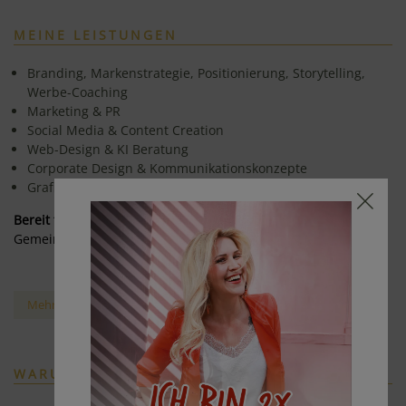
MEINE LEISTUNGEN
Branding, Markenstrategie, Positionierung, Storytelling,
Werbe-Coaching
Marketing & PR
Social Media & Content Creation
Web-Design & KI Beratung
Corporate Design & Kommunikationskonzepte
Grafik Design & Drucksorten
Bereit für mehr Sichtbarkeit?
Gemeinsam bringen wir deine Marke zum Strahlen.
Mehr über meine Leistungen
WARUM MIT MIR?