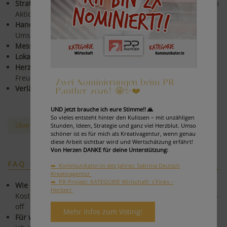
Strategisch & kreativ:
Konzepte mit rotem Faden statt losem
Aktionismus.
Hands-on & pragmatisch:
Klare Empfehlungen, schnelle
Umsetzung.
Messbar:
Fokus auf Ergebnisse und Optimierungen.
Lokal in Graz - vernetzt in ganz Österreich.
Herzlich & nahbar:
Zusammenarbeit auf Augenhöhe, mit
Freude & Begeisterung.
Zwei Nominierungen beim PR-
Verlässlich & engagiert:
Mit Herzblut und Verantwortung
Panther 2026! 🤩✨❤️
UND jetzt brauche ich eure Stimme!! 🙏
So vieles entsteht hinter den Kulissen – mit unzähligen
Über mich & meine Reise
Stunden, Ideen, Strategie und ganz viel Herzblut. Umso
schöner ist es für mich als Kreativagentur, wenn genau
diese Arbeit sichtbar wird und Wertschätzung erfährt!
Von Herzen DANKE für deine Unterstützung:
FAQ - HÄUFIGE FRAGEN
➡️ Kommunikator:in des Jahres: Sabrina Deutsch
Kreativagentur
➡️ PR-Projekt: KATEGORIE Wirtschaft: s´Finks –
Wie läuft ein Projektstart ab?
Herbert
Kostenloses Erstgespräch → Zielklärung → Angebot → Kick-
off
Mehr Infos zum Voting!
Für wen arbeitest du?