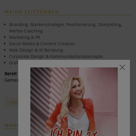
MEINE LEISTUNGEN
Branding, Markenstrategie, Positionierung, Storytelling,
Werbe-Coaching
Marketing & PR
Social Media & Content Creation
Web-Design & KI Beratung
Corporate Design & Kommunikationskonzepte
Grafik Design & Drucksorten
Bereit für mehr Sichtbarkeit?
Gemeinsam bringen wir deine Marke zum Strahlen.
Mehr über meine Leistungen
WARUM MIT MIR?