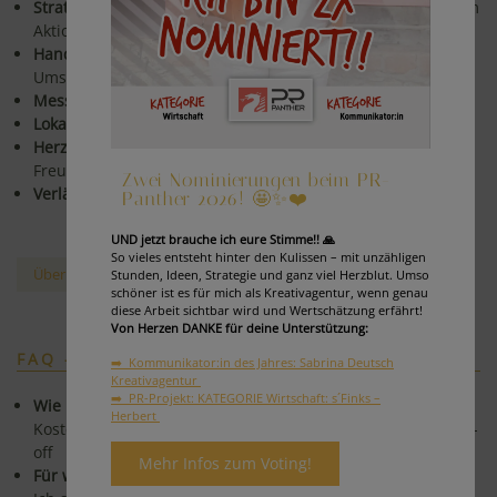
Strategisch & kreativ:
Konzepte mit rotem Faden statt losem
Aktionismus.
Hands-on & pragmatisch:
Klare Empfehlungen, schnelle
Umsetzung.
Messbar:
Fokus auf Ergebnisse und Optimierungen.
Lokal in Graz - vernetzt in ganz Österreich.
Herzlich & nahbar:
Zusammenarbeit auf Augenhöhe, mit
Freude & Begeisterung.
Zwei Nominierungen beim PR-
Verlässlich & engagiert:
Mit Herzblut und Verantwortung
Panther 2026! 🤩✨❤️
UND jetzt brauche ich eure Stimme!! 🙏
So vieles entsteht hinter den Kulissen – mit unzähligen
Über mich & meine Reise
Stunden, Ideen, Strategie und ganz viel Herzblut. Umso
schöner ist es für mich als Kreativagentur, wenn genau
diese Arbeit sichtbar wird und Wertschätzung erfährt!
Von Herzen DANKE für deine Unterstützung:
FAQ - HÄUFIGE FRAGEN
➡️ Kommunikator:in des Jahres: Sabrina Deutsch
Kreativagentur
➡️ PR-Projekt: KATEGORIE Wirtschaft: s´Finks –
Wie läuft ein Projektstart ab?
Herbert
Kostenloses Erstgespräch → Zielklärung → Angebot → Kick-
off
Mehr Infos zum Voting!
Für wen arbeitest du?