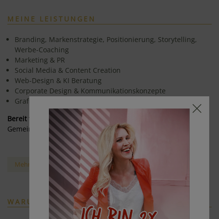
MEINE LEISTUNGEN
Branding, Markenstrategie, Positionierung, Storytelling,
Werbe-Coaching
Marketing & PR
Social Media & Content Creation
Web-Design & KI Beratung
Corporate Design & Kommunikationskonzepte
Grafik Design & Drucksorten
Bereit für mehr Sichtbarkeit?
Gemeinsam bringen wir deine Marke zum Strahlen.
Mehr über meine Leistungen
WARUM MIT MIR?