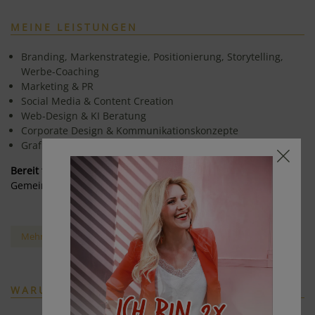
MEINE LEISTUNGEN
Branding, Markenstrategie, Positionierung, Storytelling,
Werbe-Coaching
Marketing & PR
Social Media & Content Creation
Web-Design & KI Beratung
Corporate Design & Kommunikationskonzepte
Grafik Design & Drucksorten
Bereit für mehr Sichtbarkeit?
Gemeinsam bringen wir deine Marke zum Strahlen.
Mehr über meine Leistungen
WARUM MIT MIR?