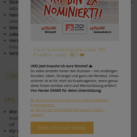
Strategisch & kreativ:
Konzepte mit rotem Faden statt losem
Aktionismus.
Hands-on & pragmatisch:
Klare Empfehlungen, schnelle
Umsetzung.
Messbar:
Fokus auf Ergebnisse und Optimierungen.
Lokal in Graz - vernetzt in ganz Österreich.
Herzlich & nahbar:
Zusammenarbeit auf Augenhöhe, mit
Freude & Begeisterung.
Zwei Nominierungen beim PR-
Verlässlich & engagiert:
Mit Herzblut und Verantwortung
Panther 2026! 🤩✨❤️
UND jetzt brauche ich eure Stimme!! 🙏
So vieles entsteht hinter den Kulissen – mit unzähligen
Über mich & meine Reise
Stunden, Ideen, Strategie und ganz viel Herzblut. Umso
schöner ist es für mich als Kreativagentur, wenn genau
diese Arbeit sichtbar wird und Wertschätzung erfährt!
Von Herzen DANKE für deine Unterstützung:
FAQ - HÄUFIGE FRAGEN
➡️ Kommunikator:in des Jahres: Sabrina Deutsch
Kreativagentur
➡️ PR-Projekt: KATEGORIE Wirtschaft: s´Finks –
Wie läuft ein Projektstart ab?
Herbert
Kostenloses Erstgespräch → Zielklärung → Angebot → Kick-
off
Mehr Infos zum Voting!
Für wen arbeitest du?