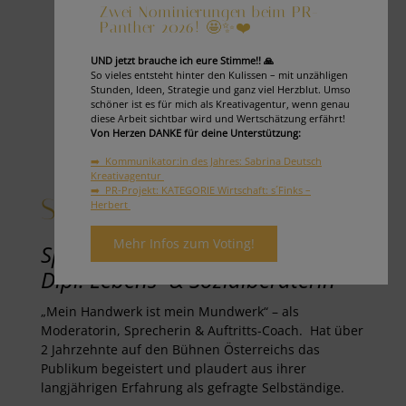
Zwei Nominierungen beim PR-
Panther 2026! 🤩✨❤️
UND jetzt brauche ich eure Stimme!! 🙏
So vieles entsteht hinter den Kulissen – mit unzähligen
Stunden, Ideen, Strategie und ganz viel Herzblut. Umso
schöner ist es für mich als Kreativagentur, wenn genau
diese Arbeit sichtbar wird und Wertschätzung erfährt!
Von Herzen DANKE für deine Unterstützung:
➡️ Kommunikator:in des Jahres: Sabrina Deutsch
Kreativagentur
➡️ PR-Projekt: KATEGORIE Wirtschaft: s´Finks –
Silvia Gaich
Herbert
Mehr Infos zum Voting!
Sprecherin, Auftritts-Coach sowie
Dipl. Lebens- & Sozialberaterin
„Mein Handwerk ist mein Mundwerk“ – als
Moderatorin, Sprecherin & Auftritts-Coach. Hat über
2 Jahrzehnte auf den Bühnen Österreichs das
Publikum begeistert und plaudert aus ihrer
langjährigen Erfahrung als gefragte Selbständige.