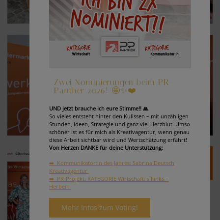
Zwei Nominierungen beim PR-
Panther 2026! 🤩✨❤️
UND jetzt brauche ich eure Stimme!! 🙏
So vieles entsteht hinter den Kulissen – mit unzähligen
Stunden, Ideen, Strategie und ganz viel Herzblut. Umso
schöner ist es für mich als Kreativagentur, wenn genau
diese Arbeit sichtbar wird und Wertschätzung erfährt!
Von Herzen DANKE für deine Unterstützung:
➡️ Kommunikator:in des Jahres: Sabrina Deutsch
Kreativagentur
➡️ PR-Projekt: KATEGORIE Wirtschaft: s´Finks –
Herbert
Mehr Infos zum Voting!