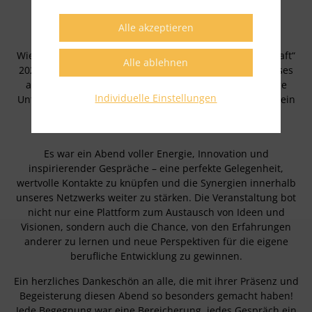
Wie jedes Jahr war die „Lange Nacht der Jungen Wirtschaft“
2024 ein absolutes Highlight im Business-Kalender! Dieses
außergewöhnliche Event versammelte über 1.000 junge
Individuelle Einstellungen
Unternehmerinnen und Unternehmer und setzte damit ein
eindrucksvolles Zeichen für das dynamische und
zukunftsorientierte Unternehmertum.
Es war ein Abend voller Energie, Innovation und
inspirierender Gespräche – eine perfekte Gelegenheit,
wertvolle Kontakte zu knüpfen und die Synergien innerhalb
unseres Netzwerks weiter zu stärken. Die Veranstaltung bot
nicht nur eine Plattform zum Austausch von Ideen und
Visionen, sondern auch die Chance, von den Erfahrungen
anderer zu lernen und neue Perspektiven für die eigene
berufliche Entwicklung zu gewinnen.
Ein herzliches Dankeschön an alle, die mit ihrer Präsenz und
Begeisterung diesen Abend so besonders gemacht haben!
Jede Begegnung war eine Bereicherung, jedes Gespräch ein