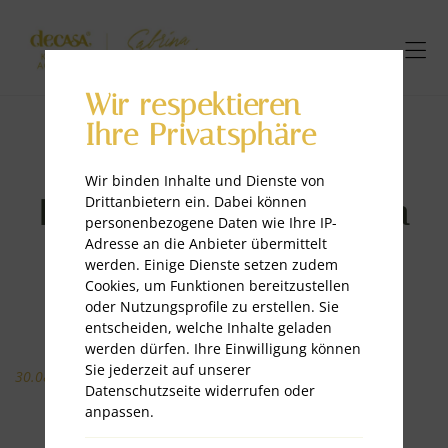
Wir respektieren
Ihre Privatsphäre
Wir binden Inhalte und Dienste von
Drittanbietern ein. Dabei können
Lange Nacht der jungen
personenbezogene Daten wie Ihre IP-
Wirtschaft 2024
Adresse an die Anbieter übermittelt
werden. Einige Dienste setzen zudem
Cookies, um Funktionen bereitzustellen
oder Nutzungsprofile zu erstellen. Sie
entscheiden, welche Inhalte geladen
werden dürfen. Ihre Einwilligung können
Sie jederzeit auf unserer
30.08.2024
Datenschutzseite widerrufen oder
Ein unvergessliches
anpassen.
Netzwerk-Event!