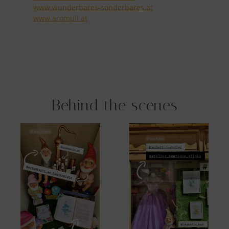
www.wunderbares-sonderbares.at
www.aromuli.at
Behind the scenes