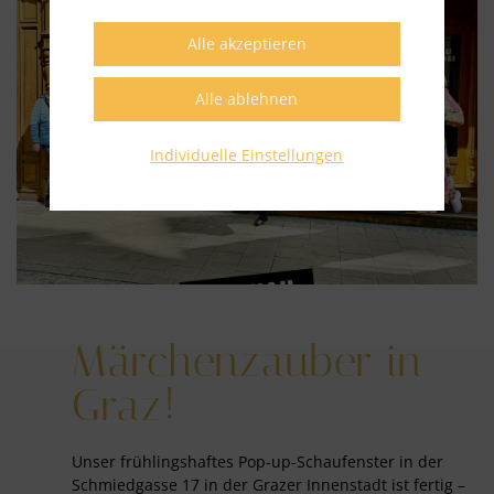
Individuelle Einstellungen
Märchenzauber in
Graz!
Unser frühlingshaftes Pop-up-Schaufenster in der
Schmiedgasse 17 in der Grazer Innenstadt ist fertig –