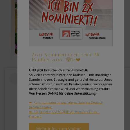
Zwei Nominierungen beim PR-
Panther 2026! 🤩✨❤️
UND jetzt brauche ich eure Stimme!! 🙏
So vieles entsteht hinter den Kulissen – mit unzähligen
Stunden, Ideen, Strategie und ganz viel Herzblut. Umso
schöner ist es für mich als Kreativagentur, wenn genau
diese Arbeit sichtbar wird und Wertschätzung erfährt!
Von Herzen DANKE für deine Unterstützung:
➡️ Kommunikator:in des Jahres: Sabrina Deutsch
Kreativagentur
➡️ PR-Projekt: KATEGORIE Wirtschaft: s´Finks –
Herbert
Mehr Infos zum Voting!