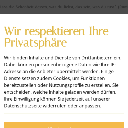
Lass die Schönheit dessen, was du liebst, das sein, was du tust.“ (Rum
Wir respektieren Ihre
Privatsphäre
Wir binden Inhalte und Dienste von Drittanbietern ein.
Dabei können personenbezogene Daten wie Ihre IP-
E
WAS ICH TUE
KUNDEN & PROJEKTE
Adresse an die Anbieter übermittelt werden. Einige
Dienste setzen zudem Cookies, um Funktionen
bereitzustellen oder Nutzungsprofile zu erstellen. Sie
entscheiden, welche Inhalte geladen werden dürfen.
Ihre Einwilligung können Sie jederzeit auf unserer
Datenschutzseite widerrufen oder anpassen.
Awards 2025 - Ich bin