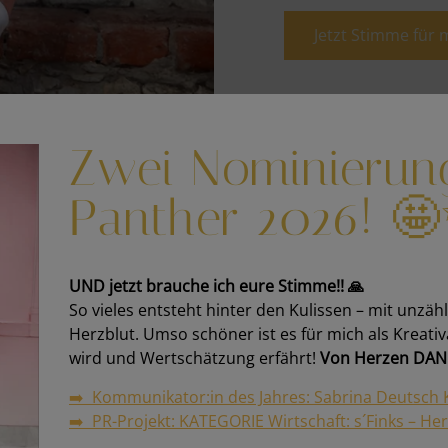
Jetzt Stimme für 
Zwei Nominierun
Panther 2026! 
UND jetzt brauche ich eure Stimme!! 🙏
So vieles entsteht hinter den Kulissen – mit unzäh
Herzblut. Umso schöner ist es für mich als Kreati
wird und Wertschätzung erfährt!
Von Herzen DANK
➡️ Kommunikator:in des Jahres: Sabrina Deutsch 
➡️ PR-Projekt: KATEGORIE Wirtschaft: s´Finks – He