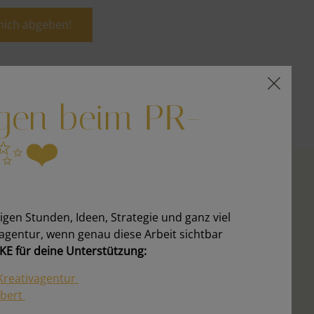
mich abgeben!
gen beim PR-
✨❤️
ligen Stunden, Ideen, Strategie und ganz viel
vagentur, wenn genau diese Arbeit sichtbar
E für deine Unterstützung:
Kreativagentur
rbert