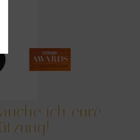
rauche ich eure
ützung!