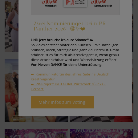
Zwei Nominierungen beim PR-
Panther 2026! 🤩✨❤️
UND jetzt brauche ich eure Stimme!! 🙏
So vieles entsteht hinter den Kulissen – mit unzähligen
Stunden, Ideen, Strategie und ganz viel Herzblut. Umso
schöner ist es für mich als Kreativagentur, wenn genau
diese Arbeit sichtbar wird und Wertschätzung erfährt!
Von Herzen DANKE für deine Unterstützung:
➡️ Kommunikator:in des Jahres: Sabrina Deutsch
Kreativagentur
➡️ PR-Projekt: KATEGORIE Wirtschaft: s´Finks –
Herbert
Mehr Infos zum Voting!